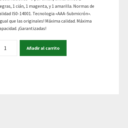
egras, 1 cián, 1 magenta, y 1 amarilla. Normas de
alidad IS0-14001. Tecnologia «AAA-Submicrón».
Igual que las originales! Máxima calidad. Máxima
apacidad. ¡Garantizadas!
OTE
Añadir al carrito
E
OTELLAS
E
INTAS
IGMENTADAS
RATIS
PSON
12