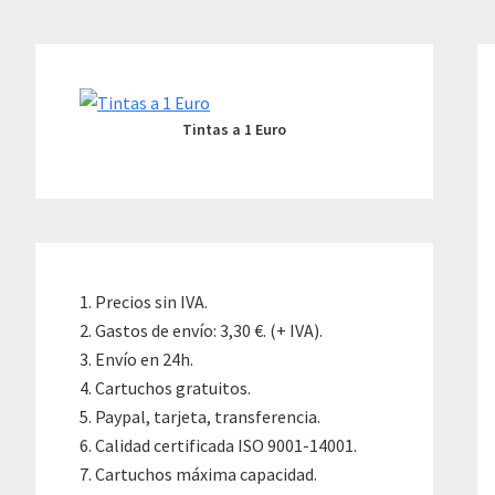
Skip
Skip
Skip
to
to
to
Primary
content
primary
footer
Sidebar
sidebar
Tintas a 1 Euro
Precios sin IVA.
Gastos de envío: 3,30 €. (+ IVA).
Envío en 24h.
Cartuchos gratuitos.
Paypal, tarjeta, transferencia.
Calidad certificada ISO 9001-14001.
Cartuchos máxima capacidad.