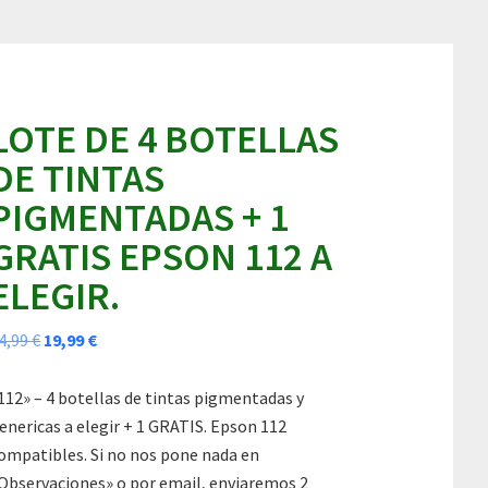
LOTE DE 4 BOTELLAS
DE TINTAS
PIGMENTADAS + 1
GRATIS EPSON 112 A
ELEGIR.
El
El
4,99
€
19,99
€
precio
precio
original
actual
112» – 4 botellas de tintas pigmentadas y
era:
es:
enericas a elegir + 1 GRATIS. Epson 112
24,99 €.
19,99 €.
ompatibles. Si no nos pone nada en
Observaciones» o por email, enviaremos 2