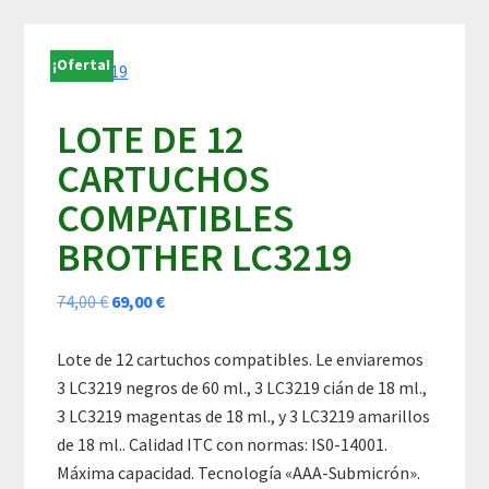
Skip
Skip
Skip
to
to
to
¡Oferta!
content
primary
footer
sidebar
LOTE DE 12
CARTUCHOS
COMPATIBLES
BROTHER LC3219
El
El
74,00
€
69,00
€
precio
precio
original
actual
Lote de 12 cartuchos compatibles. Le enviaremos
era:
es:
3 LC3219 negros de 60 ml., 3 LC3219 cián de 18 ml.,
74,00 €.
69,00 €.
3 LC3219 magentas de 18 ml., y 3 LC3219 amarillos
de 18 ml.. Calidad ITC con normas: IS0-14001.
Máxima capacidad. Tecnología «AAA-Submicrón».