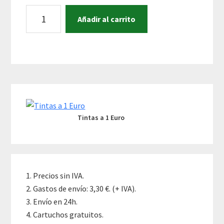
LOTE
A
Añadir al carrito
DE
l
5
t
CARTUCHOS
e
COMPATIBLES
r
CANON
n
Primary
CLI-
a
551
t
Sidebar
Y
i
Tintas a 1 Euro
PGI-
v
550,
e
A
:
ELEGIR
Precios sin IVA.
cantidad
Gastos de envío: 3,30 €. (+ IVA).
Envío en 24h.
Cartuchos gratuitos.