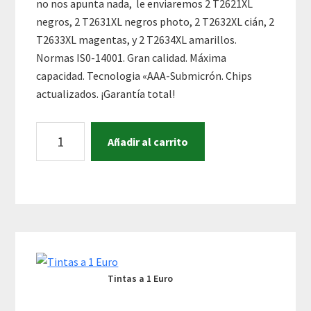
no nos apunta nada, le enviaremos 2 T2621XL
negros, 2 T2631XL negros photo, 2 T2632XL cián, 2
T2633XL magentas, y 2 T2634XL amarillos.
Normas IS0-14001. Gran calidad. Máxima
capacidad. Tecnologia «AAA-Submicrón. Chips
actualizados. ¡Garantía total!
LOTE
A
Añadir al carrito
DE
l
10
t
CARTUCHOS
e
COMPATIBLES
r
EPSON
n
Primary
26XL.
a
T2621,
t
Sidebar
T2631,
i
Tintas a 1 Euro
T2632,
v