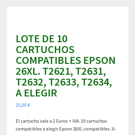
Skip
Skip
Skip
to
to
to
content
primary
footer
sidebar
LOTE DE 10
CARTUCHOS
COMPATIBLES EPSON
26XL. T2621, T2631,
T2632, T2633, T2634,
A ELEGIR
15,00
€
El cartucho sale a 2 Euros + IVA. 10 cartuchos
compatibles a elegir Epson 26XL compatibles. Si