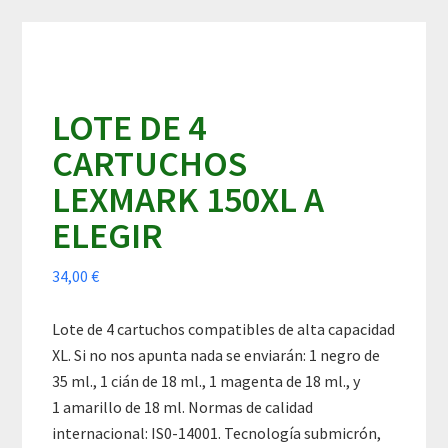
Skip
Skip
Skip
to
to
to
content
primary
footer
sidebar
LOTE DE 4
CARTUCHOS
LEXMARK 150XL A
ELEGIR
34,00
€
Lote de 4 cartuchos compatibles de alta capacidad
XL. Si no nos apunta nada se enviarán: 1 negro de
35 ml., 1 cián de 18 ml., 1 magenta de 18 ml., y
1 amarillo de 18 ml. Normas de calidad
internacional: IS0-14001. Tecnología submicrón,