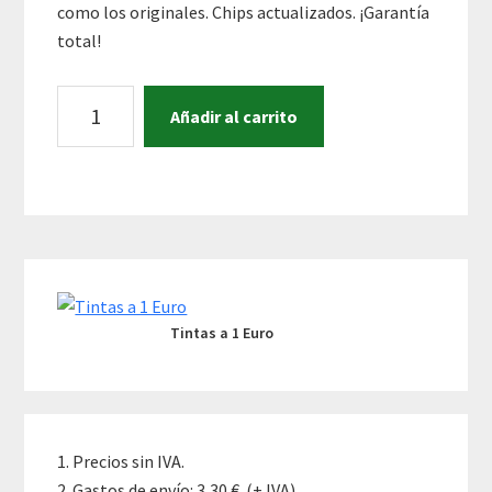
como los originales. Chips actualizados. ¡Garantía
total!
LOTE
A
Añadir al carrito
DE
l
4
t
CARTUCHOS
e
LEXMARK
r
150XL
n
Primary
A
a
ELEGIR
t
Sidebar
cantidad
i
Tintas a 1 Euro
v
e
:
Precios sin IVA.
Gastos de envío: 3,30 €. (+ IVA).