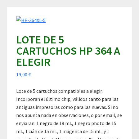
Skip
Skip
Skip
to
to
to
content
primary
footer
sidebar
LOTE DE 5
CARTUCHOS HP 364 A
ELEGIR
19,00
€
Lote de 5 cartuchos compatibles a elegir.
Incorporan el último chip, válidos tanto para las
antiguas impresoras como para las nuevas. Si no
nos apunta nada en observaciones, o por email, se
enviaran: 1 negro de 19 ml., 1 negro photo de 15
ml., 1 cián de 15 ml., 1 magenta de 15 ml., y 1