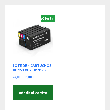
Skip
Skip
Skip
to
to
to
content
primary
footer
¡Oferta!
sidebar
LOTE DE 4 CARTUCHOS
HP 953 XL Y HP 957 XL
El
El
44,00
€
39,00
€
precio
precio
original
actual
Añadir al carrito
era:
es:
44,00 €.
39,00 €.