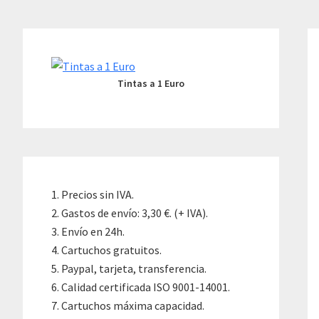
Skip
Skip
Skip
to
to
to
Primary
content
primary
footer
Sidebar
sidebar
Tintas a 1 Euro
Precios sin IVA.
Gastos de envío: 3,30 €. (+ IVA).
Envío en 24h.
Cartuchos gratuitos.
Paypal, tarjeta, transferencia.
Calidad certificada ISO 9001-14001.
Cartuchos máxima capacidad.