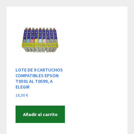
Skip
Skip
Skip
to
to
to
content
primary
footer
sidebar
LOTE DE 9 CARTUCHOS
COMPATIBLES EPSON
T0591 AL T0599, A
ELEGIR
18,00
€
Añadir al carrito