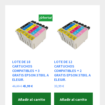
Skip
Skip
Skip
to
to
to
content
primary
footer
¡Oferta!
sidebar
LOTE DE 18
LOTE DE 12
CARTUCHOS
CARTUCHOS
COMPATIBLES + 3
COMPATIBLES + 2
GRATIS EPSON 378XL A
GRATIS EPSON 378XL A
ELEGIR.
ELEGIR.
El
El
49,99
€
45,99
€
33,99
€
precio
precio
original
actual
Añadir al carrito
Añadir al carrito
era:
es: