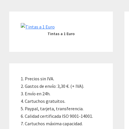
Skip
Skip
Skip
to
to
to
Primary
content
primary
footer
Sidebar
sidebar
Tintas a 1 Euro
Precios sin IVA.
Gastos de envío: 3,30 €. (+ IVA).
Envío en 24h.
Cartuchos gratuitos.
Paypal, tarjeta, transferencia.
Calidad certificada ISO 9001-14001.
Cartuchos máxima capacidad.