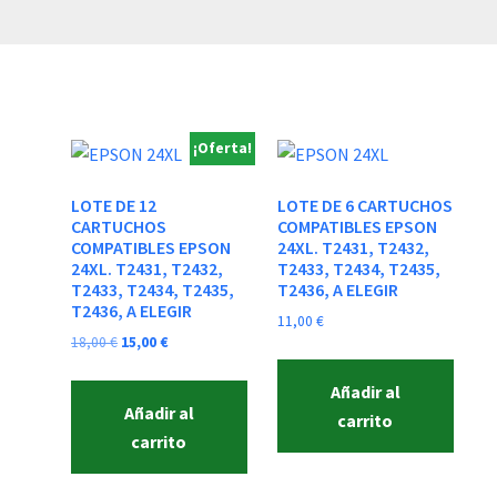
¡Oferta!
LOTE DE 12
LOTE DE 6 CARTUCHOS
CARTUCHOS
COMPATIBLES EPSON
COMPATIBLES EPSON
24XL. T2431, T2432,
24XL. T2431, T2432,
T2433, T2434, T2435,
T2433, T2434, T2435,
T2436, A ELEGIR
T2436, A ELEGIR
11,00
€
El
El
18,00
€
15,00
€
precio
precio
Añadir al
original
actual
Añadir al
era:
es:
carrito
18,00 €.
15,00 €.
carrito