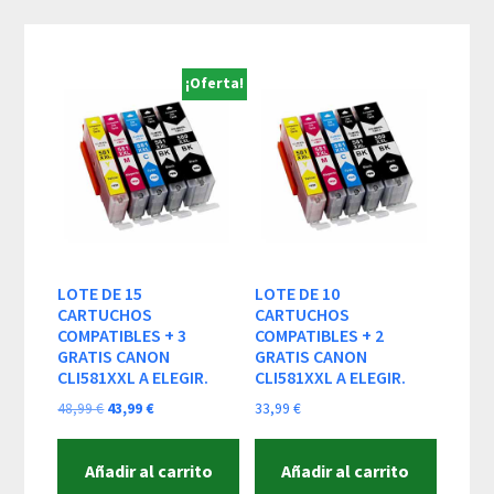
Skip
Skip
Skip
to
to
to
content
primary
footer
¡Oferta!
sidebar
LOTE DE 15
LOTE DE 10
CARTUCHOS
CARTUCHOS
COMPATIBLES + 3
COMPATIBLES + 2
GRATIS CANON
GRATIS CANON
CLI581XXL A ELEGIR.
CLI581XXL A ELEGIR.
El
El
48,99
€
43,99
€
33,99
€
precio
precio
original
actual
Añadir al carrito
Añadir al carrito
era:
es: