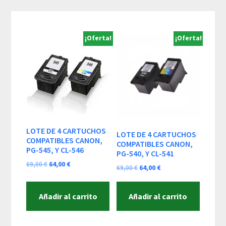
Skip
Skip
Skip
to
to
to
content
primary
footer
¡Oferta!
¡Oferta!
sidebar
LOTE DE 4 CARTUCHOS
LOTE DE 4 CARTUCHOS
COMPATIBLES CANON,
COMPATIBLES CANON,
PG-545, Y CL-546
PG-540, Y CL-541
El
El
69,00
€
64,00
€
El
El
69,00
€
64,00
€
precio
precio
precio
precio
original
actual
original
actual
Añadir al carrito
Añadir al carrito
era:
es:
era:
es:
69,00 €.
64,00 €.
69,00 €.
64,00 €.