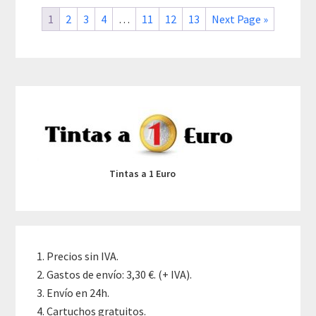
1
2
3
4
…
11
12
13
Next Page »
Primary
Sidebar
Tintas a 1 Euro
Precios sin IVA.
Gastos de envío: 3,30 €. (+ IVA).
Envío en 24h.
Cartuchos gratuitos.