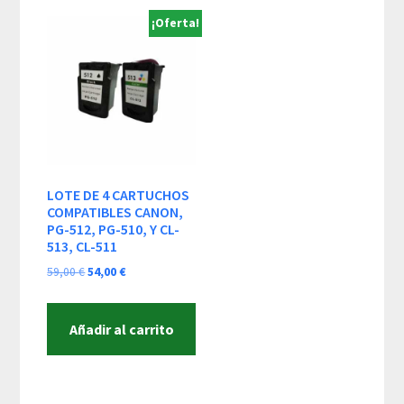
¡Oferta!
LOTE DE 4 CARTUCHOS
COMPATIBLES CANON,
PG-512, PG-510, Y CL-
513, CL-511
El
El
59,00
€
54,00
€
precio
precio
original
actual
Añadir al carrito
era:
es:
59,00 €.
54,00 €.